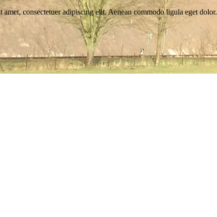
t amet, consectetuer adipiscing elit. Aenean commodo ligula eget dolo